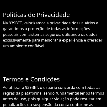
Políticas de Privacidade
Na 939BET, valorizamos a privacidade dos usuários e
garantimos a proteção de todas as informações
pessoais com sistemas seguros, utilizando os dados
exclusivamente para melhorar a experiência e oferecer
um ambiente confiável.
Termos e Condições
Ao utilizar a 939BET, o usuário concorda com todas as
regras da plataforma, sendo fundamental ler os termos
antes do uso, pois qualquer violação pode resultar em
penalizações ou suspensão da conta conforme as