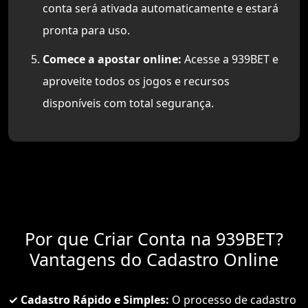
conta será ativada automaticamente e estará
pronta para uso.
Comece a apostar online:
Acesse a 939BET e
aproveite todos os jogos e recursos
disponíveis com total segurança.
Por que Criar Conta na 939BET?
Vantagens do Cadastro Online
✓ Cadastro Rápido e Simples:
O processo de cadastro