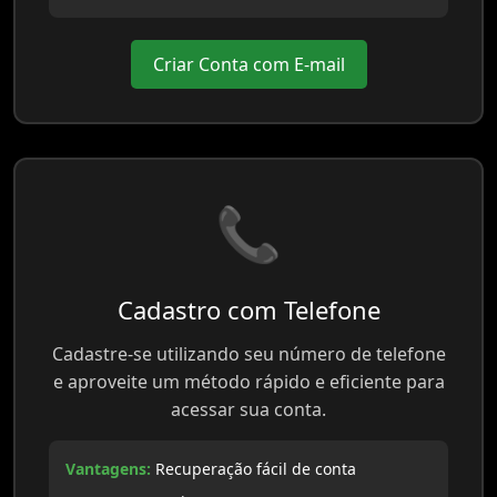
Criar Conta com E-mail
📞
Cadastro com Telefone
Cadastre-se utilizando seu número de telefone
e aproveite um método rápido e eficiente para
acessar sua conta.
Vantagens:
Recuperação fácil de conta