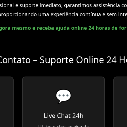
ional e suporte imediato, garantimos assistência 
 proporcionando uma experiência contínua e sem int
ora mesmo e receba ajuda online 24 horas de for
ontato – Suporte Online 24 
💬
Live Chat 24h
Utilize o chat ao vivo da