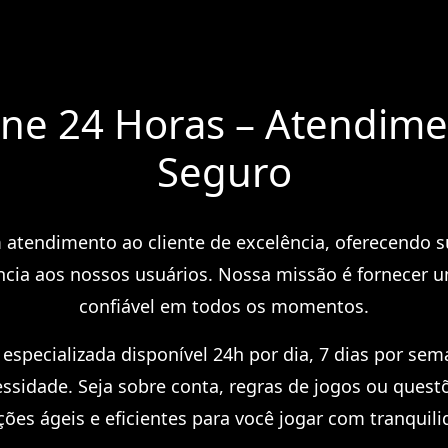
ine 24 Horas – Atendime
Seguro
atendimento ao cliente de excelência, oferecendo s
ncia aos nossos usuários. Nossa missão é fornecer u
confiável em todos os momentos.
pecializada disponível 24h por dia, 7 dias por sem
ssidade. Seja sobre conta, regras de jogos ou quest
ções ágeis e eficientes para você jogar com tranquili