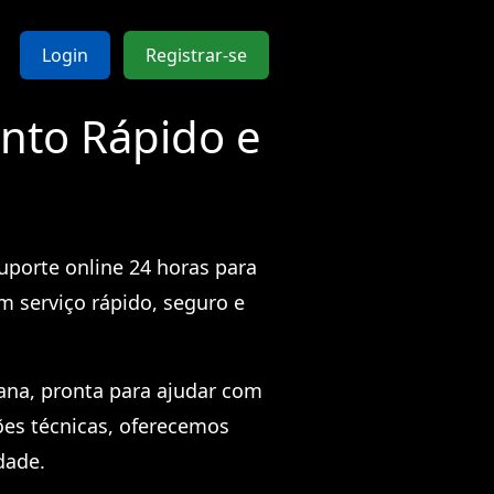
Login
Registrar-se
nto Rápido e
uporte online 24 horas para
m serviço rápido, seguro e
ana, pronta para ajudar com
ões técnicas, oferecemos
dade.