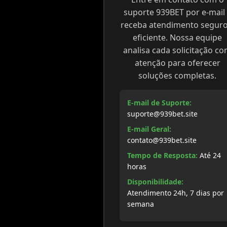
suporte 939BET por e-mail
receba atendimento seguro
eficiente. Nossa equipe
analisa cada solicitação c
atenção para oferecer
soluções completas.
E-mail de Suporte:
suporte@939bet.site
E-mail Geral:
contato@939bet.site
Tempo de Resposta:
Até 24
horas
Disponibilidade:
Atendimento 24h, 7 dias por
semana