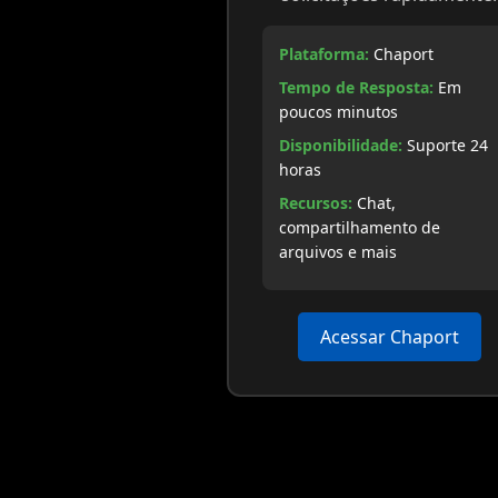
Plataforma:
Chaport
Tempo de Resposta:
Em
poucos minutos
Disponibilidade:
Suporte 24
horas
Recursos:
Chat,
compartilhamento de
arquivos e mais
Acessar Chaport