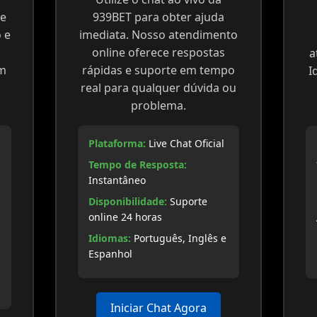
 e
939BET para obter ajuda
 e
imediata. Nosso atendimento
online oferece respostas
a
om
rápidas e suporte em tempo
I
real para qualquer dúvida ou
problema.
Plataforma:
Live Chat Oficial
Tempo de Resposta:
Instantâneo
Disponibilidade:
Suporte
online 24 horas
Idiomas:
Português, Inglês e
Espanhol
Iniciar Chat Agora