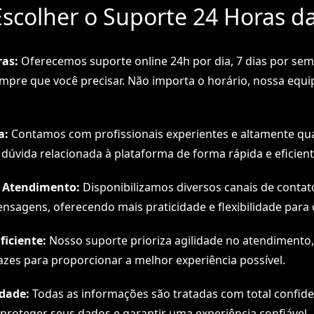
Escolher o Suporte 24 Horas d
as:
Oferecemos suporte online 24h por dia, 7 dias por se
empre que você precisar. Não importa o horário, nossa equi
a:
Contamos com profissionais experientes e altamente qua
 dúvida relacionada à plataforma de forma rápida e eficient
e Atendimento:
Disponibilizamos diversos canais de contato
ensagens, oferecendo mais praticidade e flexibilidade para 
ficiente:
Nosso suporte prioriza agilidade no atendimento
cazes para proporcionar a melhor experiência possível.
idade:
Todas as informações são tratadas com total confide
proteger seus dados e garantir uma experiência confiável.